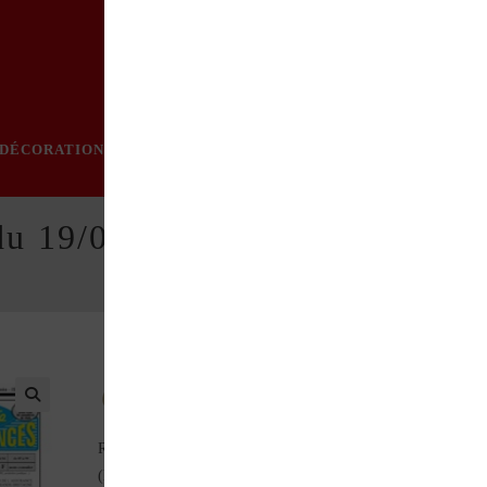
DÉCORATION
PRATIQUE
MODE
LOISIRS
ÉVÈN
du 19/08/1999
Au sommaire de ce numéro : Overdrive ADLER
RENAULT Colorale (Étude) CITROËN DS 21 Injection 1971
(Essai) CITROËN Traction belges (Pêle-mêle) BERLIET T12