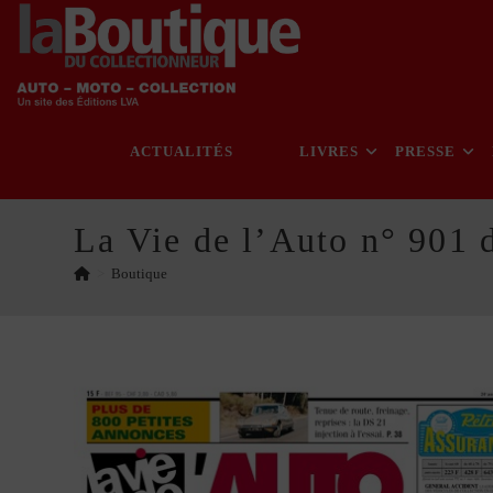
Skip
to
content
ACTUALITÉS
LIVRES
PRESSE
La Vie de l’Auto n° 901 
>
Boutique