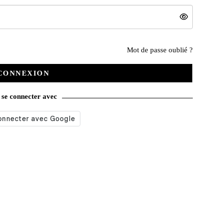
Nos services
Mot de passe oublié ?
CONNEXION
Satisfait ou remboursé
se connecter avec
Livraison gratuite
Emballage soigné
Moyens de contact
Paquet cadeau