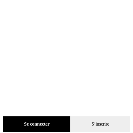
catégories
Promotions
(624)
Évènements
(53)
Livres
(2436)
Presse
(4299)
Coffrets-reliures
(5)
Numéros en cours & anciens
(4170)
Hors-séries
(124)
Décoration
(225)
Pratique
(129)
Mode
(184)
Loisirs
(242)
Se connecter
S’inscrire