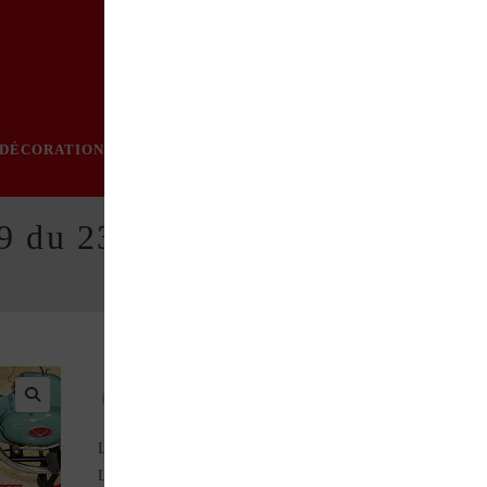
DÉCORATION
PRATIQUE
MODE
LOISIRS
ÉVÈN
29 du 23/04/2026
Au sommaire de ce numéro :
Les Terrot et Magnat-Debon à Monteils – 12 (Plein phare)
La fourche dans tous ses états (Exposition)