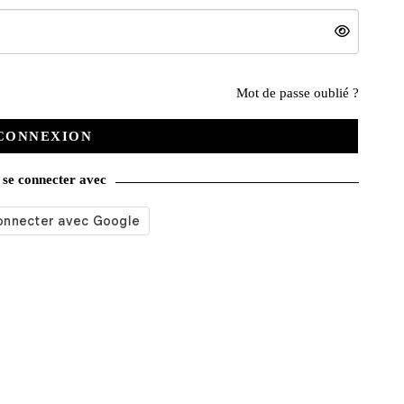
Nos services
Mot de passe oublié ?
CONNEXION
Satisfait ou remboursé
se connecter avec
Livraison gratuite
Emballage soigné
Moyens de contact
Paquet cadeau