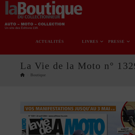
Skip
to
content
ACTUALITÉS
LIVRES
PRESSE
La Vie de la Moto n° 13
>
Boutique