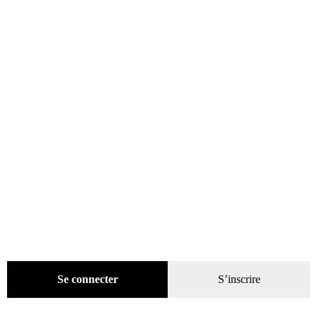
Évènements
(53)
Livres
(2436)
Presse
(4299)
Coffrets-reliures
(5)
Numéros en cours & anciens
(4170)
Hors-séries
(124)
Décoration
(225)
Pratique
(129)
Mode
(184)
Loisirs
(242)
Se connecter
S’inscrire