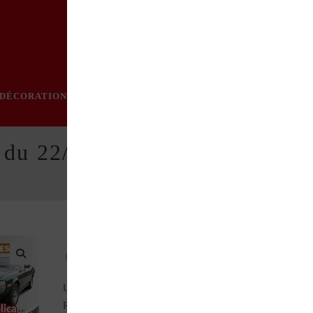
DÉCORATION
PRATIQUE
MODE
LOISIRS
ÉVÈN
 du 22/08/2024
Au sommaire de ce numéro :
Un Berliet en or (Bande dessinée)
RENAULT Juvaquatre Dauphinoise 1957 (Sortie de grange)