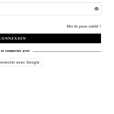
Nos services
Mot de passe oublié ?
CONNEXION
Satisfait ou remboursé
se connecter avec
Livraison gratuite
Emballage soigné
Moyens de contact
Paquet cadeau