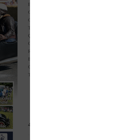
Bonhams – 12 juillet 2024 – Goodwood – Angleterre (Ventes)
GP Rétro du Puy-Notre-Dame – Maine-et-Loire (Reportages)
Classic Grand Prix à Zolder – Belgique (Reportages)
Traversée d’Orléans – Loiret (Reportages)
Ça carbure à Fouesnant – Finistère (Reportages)
Concours d’élégance à Aurillac – Cantal (Reportages)
Rassemblement de Quettehou – Manche (Reportages)
Embouteillage de la N12 – Côtes-d’Armor (Reportages)
Garage Villy : une saga née en 1930 (Histoire)
TOYOTA Celica 1600 ST Lift-Back 1975 (A bord de)
4,10
€