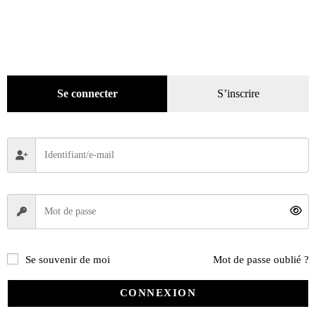
Presse
(4299)
Coffrets-reliures
(5)
Numéros en cours & anciens
(4170)
Hors-séries
(124)
Décoration
(225)
Se connecter
S’inscrire
Pratique
(129)
Mode
(184)
Loisirs
(242)
Se souvenir de moi
Mot de passe oublié ?
CONNEXION