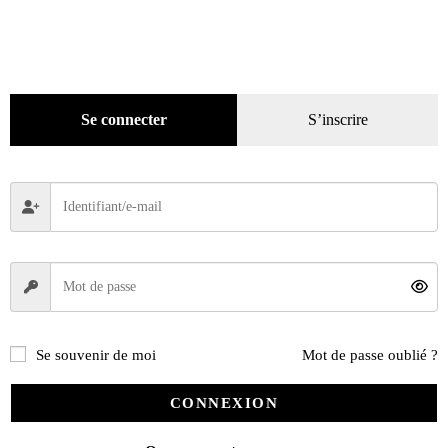
Coffrets-reliures
(5)
Numéros en cours & anciens
(4167)
Hors-séries
(124)
Décoration
(225)
Se connecter
S’inscrire
Pratique
(129)
Mode
(184)
Loisirs
(242)
Se souvenir de moi
Mot de passe oublié ?
CONNEXION