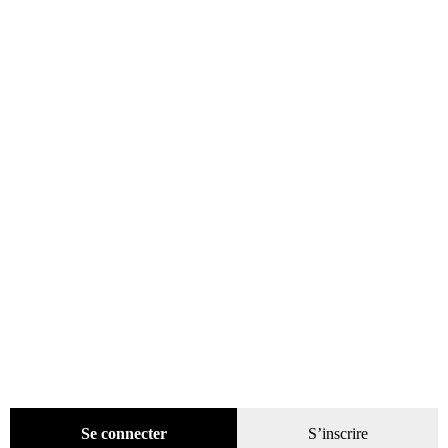
catégories
Promotions
(624)
Évènements
(53)
Livres
(2436)
Bandes dessinées
(269)
Beaux livres
(1918)
Cotation
(44)
Technique
(245)
Presse
(4296)
Décoration
(225)
Pratique
(129)
Mode
(184)
Loisirs
(242)
Se connecter
S’inscrire