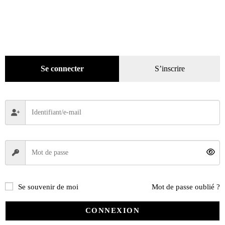
Presse
(4299)
Décoration
(225)
Pratique
(129)
Classement
(23)
Outillage
(45)
Se connecter
S’inscrire
Produits d'entretien
(40)
Mode
(184)
Loisirs
(242)
Se souvenir de moi
Mot de passe oublié ?
CONNEXION