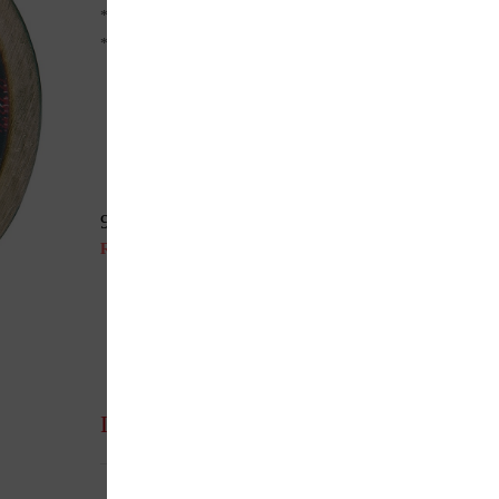
* Fermeture par bouton poussoir
* Dôme en verre
9,90
€
Rupture de stock
Parlez de ce produit sur vos réseaux sociaux
Informations complémentaires
UGS
30515