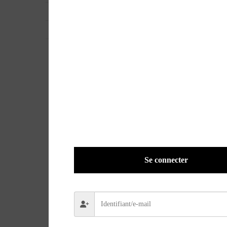
EAN
ORACMPMP0011
POIDS
0,1100 kg
Se connecter