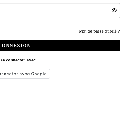
Nos services
Mot de passe oublié ?
CONNEXION
Satisfait ou remboursé
se connecter avec
Livraison gratuite
Emballage soigné
Moyens de contact
Paquet cadeau