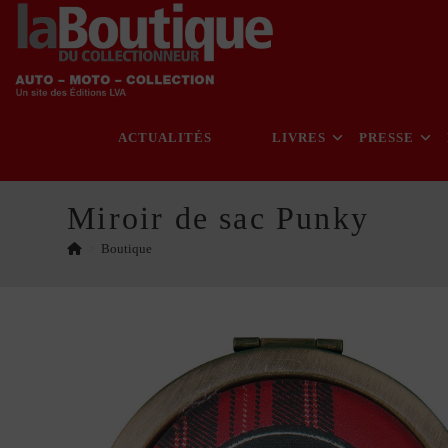
Skip
to
content
ACTUALITÉS
LIVRES
PRESSE
Miroir de sac Punky
>
Boutique