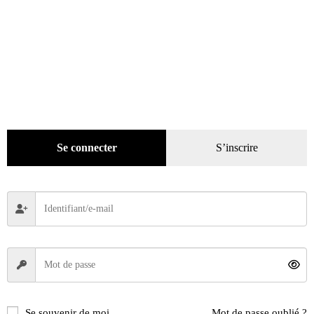
catégories
Promotions
(624)
Évènements
(53)
Livres
(2436)
Bandes dessinées
(269)
Beaux livres
(1918)
Cotation
(44)
Se connecter
S’inscrire
Technique
(245)
Presse
(4296)
Décoration
(225)
Pratique
(129)
Mode
(184)
Loisirs
(242)
Se souvenir de moi
Mot de passe oublié ?