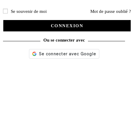
Recherche
de
Se souvenir de moi
Mot de passe oublié ?
produits
CONNEXION
catégories
Évènements
Ou se connecter avec
(53)
Promotions
(624)
Livres
(2436)
Bandes dessinées
(269)
Beaux livres
(1918)
Cotation
(44)
Technique
(245)
Presse
(4296)
Décoration
(225)
Pratique
(129)
Mode
(184)
Loisirs
(242)