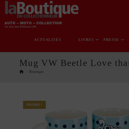
Skip
to
content
ACTUALITÉS
LIVRES
PRESSE
Mug VW Beetle Love tha
>
Boutique
PROMO !