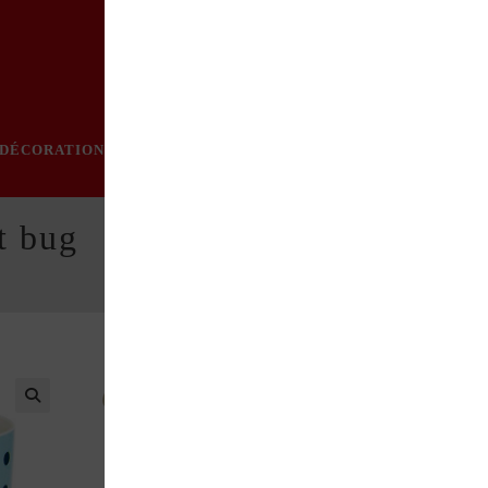
DÉCORATION
PRATIQUE
MODE
LOISIRS
ÉVÈN
t bug
En céramique. Cont. : 400 ml.