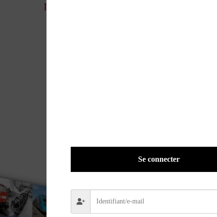
Informations complémentaires
UGS
30139
EAN
NBM-001
POIDS
0,3400 kg
Se connecter