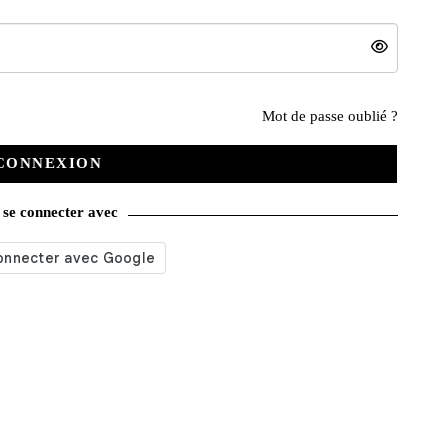
Nos services
Mot de passe oublié ?
CONNEXION
Satisfait ou remboursé
se connecter avec
Livraison gratuite
Emballage soigné
Moyens de contact