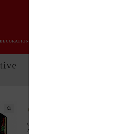
DÉCORATION
PRATIQUE
MODE
LOISIRS
ÉVÈN
tive
Ce produit est soumis à des avertissements de sécurité
spécifiques
Attention: Ne convient pas aux enfants de moins de 36 mois