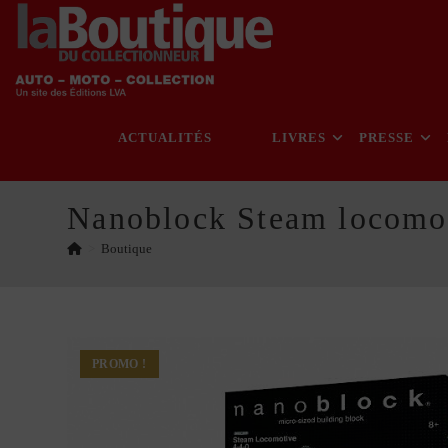
Skip
to
content
ACTUALITÉS
LIVRES
PRESSE
Nanoblock Steam locomo
>
Boutique
PROMO !