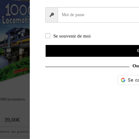
Se souvenir de moi
Ou 
1000 locomotives
Trains La grande aventure du chemin de fer
39,00
€
30,00
€
outer au panier
Ajouter au panier