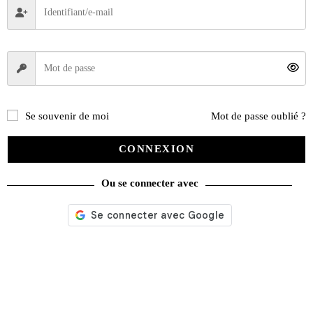
Dernier tour de chauffe
20,00
€
Se souvenir de moi
Mot de passe oublié ?
Ajouter au panier
CONNEXION
Ou se connecter avec
Recherche
de
produits
catégories
Promotions
(624)
Évènements
(53)