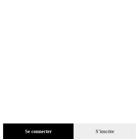
50 balades à moto à portée de roues de Paris
16,95
€
Ajouter au panier
ÉPUISÉ
Se connecter
S’inscrire