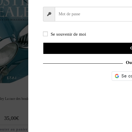
Se souvenir de moi
Ou 
ley La race des bouledogues
35,00
€
outer au panier