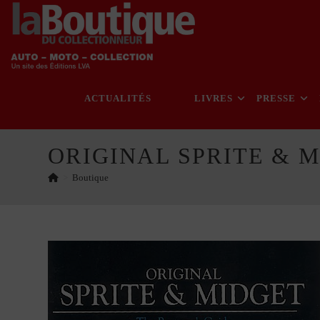
Skip
to
content
ACTUALITÉS
LIVRES
PRESSE
ORIGINAL SPRITE & 
>
Boutique