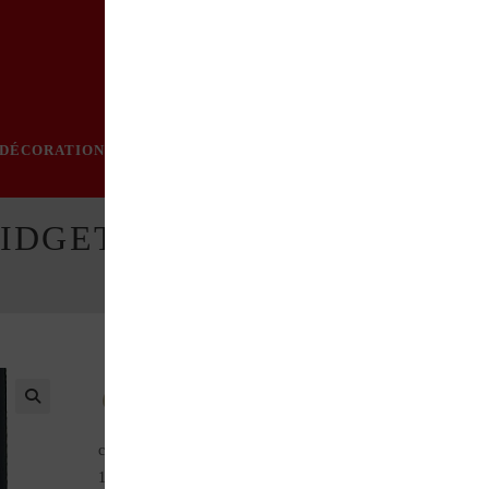
DÉCORATION
PRATIQUE
MODE
LOISIRS
ÉVÈN
MIDGET
Le guide idéal pour des restaurations authentiques,
couvrant les modèles Sprite et Midget fabriqué de 1958 à
1979.