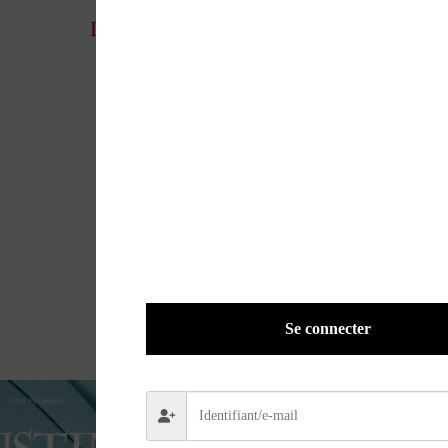
Informations complémentaires
UGS
26645
EAN
ND
POIDS
0,9500 kg
Se connecter