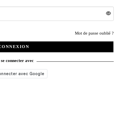
Nos services
Mot de passe oublié ?
CONNEXION
Satisfait ou remboursé
se connecter avec
Livraison gratuite
Emballage soigné
Moyens de contact