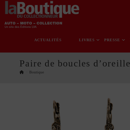
Skip
to
content
ACTUALITÉS
LIVRES
PRESSE
Paire de boucles d’oreill
>
Boutique