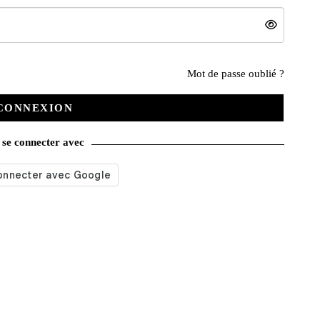
Nos services
Mot de passe oublié ?
CONNEXION
Satisfait ou remboursé
se connecter avec
Livraison gratuite
Emballage soigné
Moyens de contact
Paquet cadeau