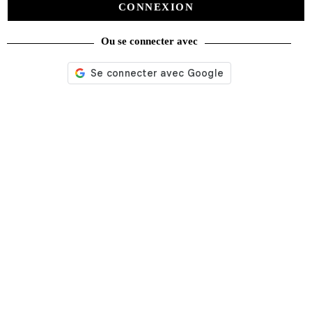
CONNEXION
Ou se connecter avec
Nos services
Satisfait ou remboursé
Livraison gratuite
Emballage soigné
Moyens de contact
Paquet cadeau