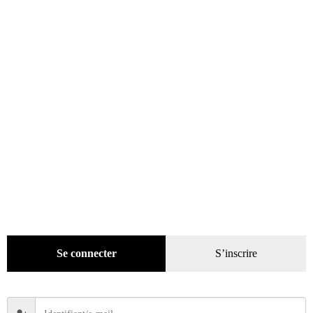
Beaux livres
(1918)
Cotation
(44)
Technique
(245)
Presse
(4299)
Décoration
(225)
Pratique
(129)
Mode
(184)
Loisirs
(242)
Se connecter
S’inscrire