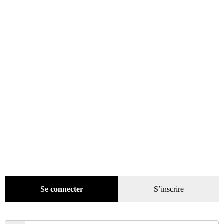
Boîtes métal
(19)
Mug
(5)
Affiches
(33)
Miniatures
(5)
Objets décoratifs
(169)
Plaques métal
(48)
Thermomètres
(1)
Pratique
(129)
Mode
(184)
Loisirs
(242)
Se connecter
S’inscrire