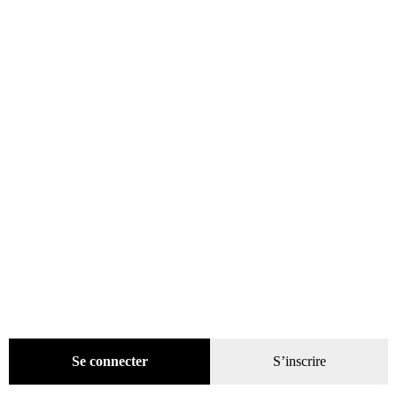
Presse
(4299)
Décoration
(225)
Boîtes métal
(19)
Mug
(5)
Affiches
(33)
Miniatures
(5)
Objets décoratifs
(169)
Plaques métal
(48)
Thermomètres
(1)
Pratique
(129)
Mode
(184)
Loisirs
(242)
Se connecter
S’inscrire