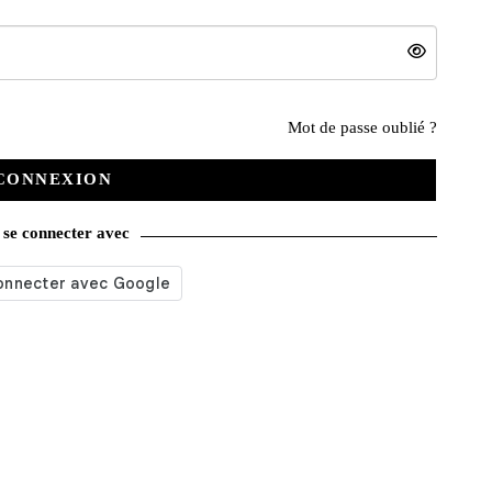
Nos services
Mot de passe oublié ?
CONNEXION
Satisfait ou remboursé
se connecter avec
Livraison gratuite
Emballage soigné
Moyens de contact