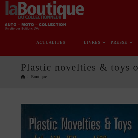
Skip
to
content
ACTUALITÉS
LIVRES
PRESSE
Plastic novelties & toys o
>
Boutique