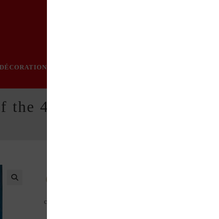
DÉCORATION
PRATIQUE
MODE
LOISIRS
ÉVÈN
f the 40s, 50s..
Format : 21 x 28 cm – 159 pages – en anglais – photo
couleur – couverture souple.