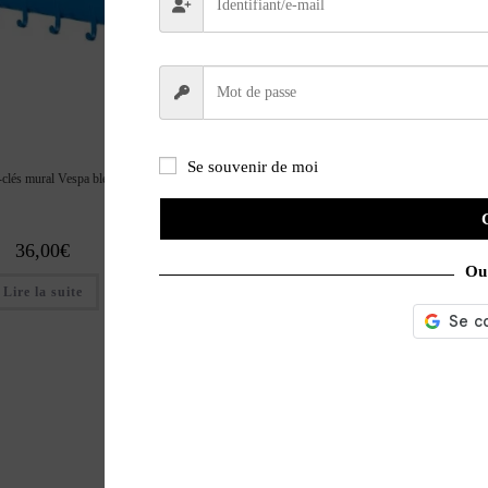
Se souvenir de moi
-clés mural Vespa bleu
Clé usb Vespa rouge
36,00
€
28,00
€
Ou 
Lire la suite
Ajouter au panier