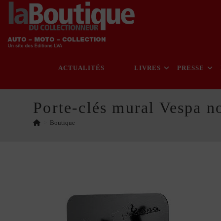
Skip
to
content
ACTUALITÉS
LIVRES
PRESSE
Porte-clés mural Vespa n
>
Boutique