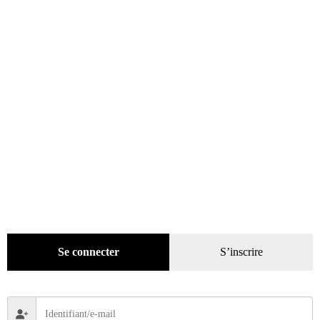
Décoration
(225)
Pratique
(129)
Mode
(184)
Loisirs
(242)
Voyage
(112)
DVD
(29)
Jeux
(25)
Gadgets
(94)
Se connecter
S’inscrire