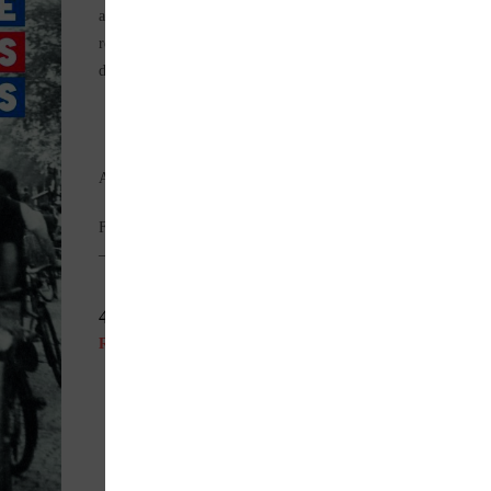
assurer le ravitaillement de la population, accueillir les réfugiés
remettre en état les infrastructures ; dans ce climat de pénurie e
dans un esprit de résistance face à l’ennemi.
Auteur(s) : J.-C. DEMORY
Format : 24 x 32 cm – 158 pages – en français – photos couleu
– couverture rigide.
42,00
€
Rupture de stock
Parlez de ce produit sur vos réseaux sociaux