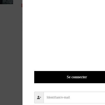
Informations complémentaires
UGS
34119
EAN
9791028303280
POIDS
1,2000 kg
Se connecter