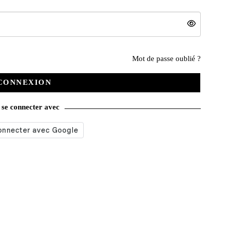
Nos services
Mot de passe oublié ?
CONNEXION
Satisfait ou remboursé
se connecter avec
Livraison gratuite
Emballage soigné
Moyens de contact