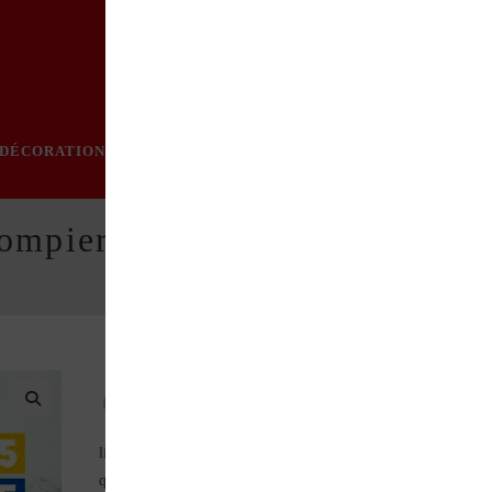
DÉCORATION
PRATIQUE
MODE
LOISIRS
ÉVÈN
pompiers de Paris 1939-1945
En cette année de commémoration de la Libération, c
livre rend hommage au régiment de sapeurs-pompiers de Paris
qui a eu un rôle complexe à jouer : lutter contre les incendies,