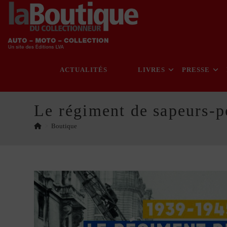
Skip
to
content
ACTUALITÉS
LIVRES
PRESSE
Le régiment de sapeurs-
>
Boutique