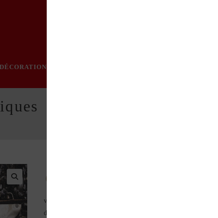
DÉCORATION
PRATIQUE
MODE
LOISIRS
ÉVÈN
niques
Ce pas à pas sur l’entretien de votre véhicule permet d
vous aider à le maintenir en état . Il permet de vous aider à
déterminer si vous avez les compétences pour mener à bien ces