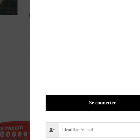
Informations complémentaires
UGS
30710
EAN
9791028301514
POIDS
0,5700 kg
Se connecter
PROMO !