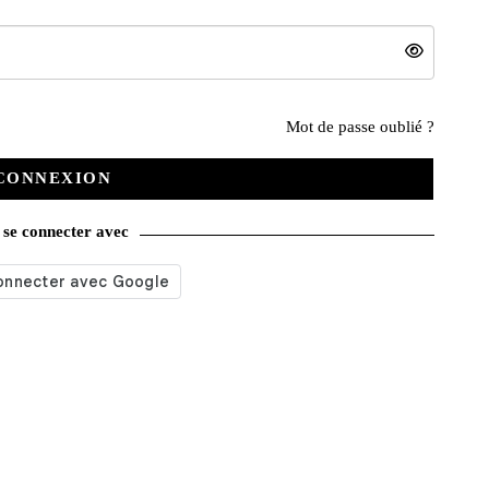
Nos services
Mot de passe oublié ?
CONNEXION
Satisfait ou remboursé
se connecter avec
Livraison gratuite
Emballage soigné
Moyens de contact