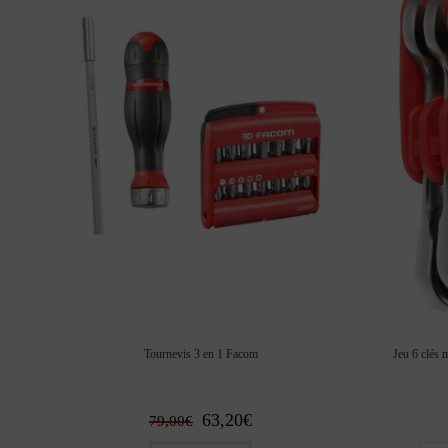
Tournevis 3 en 1 Facom
Jeu 6 clés 
Le
Le
63,20
€
79,00
€
prix
prix
initial
actuel