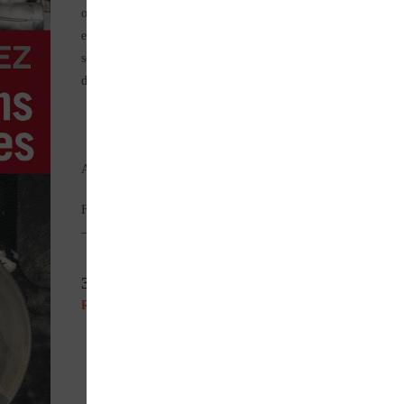
opérations. Avec cet ouvrage, effectuez des “petites réparations
en toute quiétude. Un bon équipement, de bons réflexes de
sécurité avant toute intervention, voilà quelques points
développés dans cet ouvrage.
Auteur(s) : S. & F. MENERET
Format : 21 x 27 cm – 128 pages – en français – photos couleu
– couverture souple.
39,00
€
Rupture de stock
Parlez de ce produit sur vos réseaux sociaux