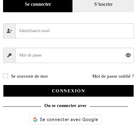
Se connecter
S’inscrire
Peugeot 205 Le best-seller de Sochaux
Se souvenir de moi
Mot de passe oublié ?
CONNEXION
39,00
€
Ou se connecter avec
Ajouter au panier
Recherche