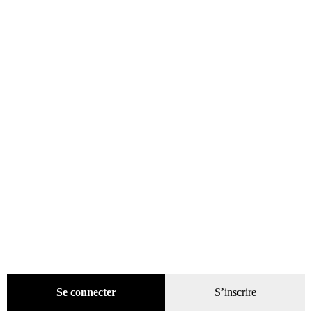
catégories
Promotions
(624)
Évènements
(53)
Livres
(2436)
Presse
(4296)
Coffrets-reliures
(5)
Numéros en cours & anciens
(4167)
Hors-séries
(124)
Décoration
(225)
Pratique
(129)
Mode
(184)
Loisirs
(242)
Se connecter
S’inscrire