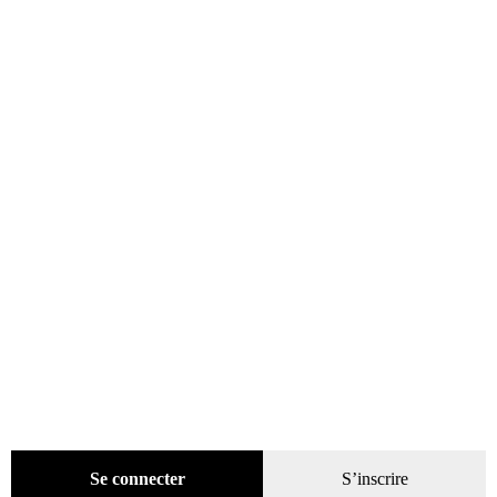
catégories
Promotions
(624)
Évènements
(53)
Livres
(2436)
Presse
(4299)
Coffrets-reliures
(5)
Numéros en cours & anciens
(4170)
Hors-séries
(124)
Décoration
(225)
Pratique
(129)
Mode
(184)
Loisirs
(242)
Se connecter
S’inscrire