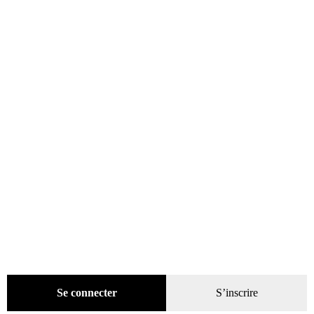
catégories
Promotions
(624)
Évènements
(53)
Livres
(2436)
Presse
(4299)
Coffrets-reliures
(5)
Numéros en cours & anciens
(4170)
Hors-séries
(124)
Décoration
(225)
Pratique
(129)
Mode
(184)
Loisirs
(242)
Se connecter
S’inscrire