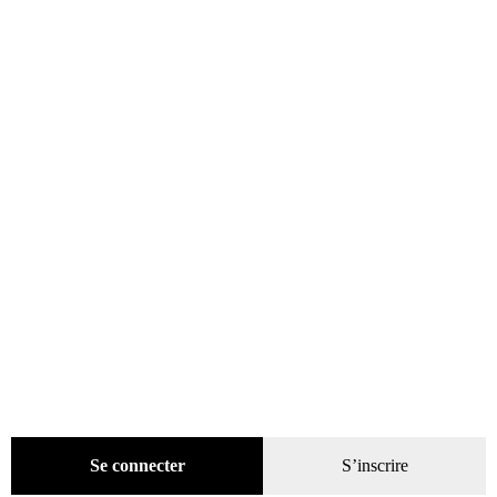
catégories
Promotions
(624)
Évènements
(53)
Livres
(2436)
Presse
(4299)
Coffrets-reliures
(5)
Numéros en cours & anciens
(4170)
Hors-séries
(124)
Décoration
(225)
Pratique
(129)
Mode
(184)
Loisirs
(242)
Se connecter
S’inscrire