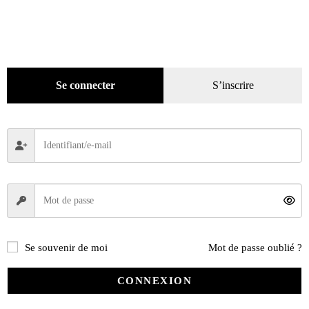
Coffrets-reliures
(5)
Numéros en cours & anciens
(4170)
Hors-séries
(124)
Décoration
(225)
Se connecter
S’inscrire
Pratique
(129)
Mode
(184)
Loisirs
(242)
Se souvenir de moi
Mot de passe oublié ?
CONNEXION