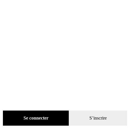
Promotions
(624)
Évènements
(53)
Livres
(2436)
Presse
(4296)
Coffrets-reliures
(5)
Numéros en cours & anciens
(4167)
Hors-séries
(124)
Décoration
(225)
Pratique
(129)
Mode
(184)
Loisirs
(242)
Se connecter
S’inscrire