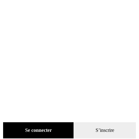
catégories
Promotions
(624)
Évènements
(53)
Livres
(2436)
Presse
(4299)
Coffrets-reliures
(5)
Numéros en cours & anciens
(4170)
Hors-séries
(124)
Décoration
(225)
Pratique
(129)
Mode
(184)
Loisirs
(242)
Se connecter
S’inscrire