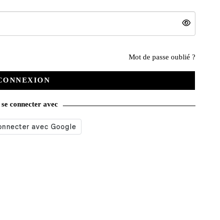
Nos services
Mot de passe oublié ?
CONNEXION
Satisfait ou remboursé
se connecter avec
Livraison gratuite
Emballage soigné
Moyens de contact