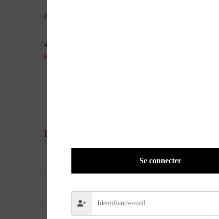
Format : 27 x 31 cm – 224 pages – en français – photos couleu
49,95
€
Rupture de stock
Parlez de ce produit sur vos réseaux sociaux
Informations complémentaires
UGS
36008
Se connecter
EAN
9791029510724
POIDS
1,200 kg
DIMENSIONS
27 × 31 cm