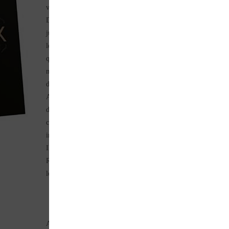
visionnaire, créateur de Rolex en 1905.
De la naissance de la manufacture de montres de luxe en Suisse
jusqu’à l’avènement du mythe Rolex, cet ouvrage dévoile toute
les phases du développement de cette incroyable épopée, ainsi
que ses principaux protagonistes. Il retrace la genèse des
modèles, leurs caractéristiques, l’évolution de la technologie et
du design ainsi que les records d’innovation atteints.
Au travers d’archives, de publicités d’époque, de témoignages,
d’analyses, d’entretiens inédits avec des experts, l’auteur mont
comment chaque modèle s’inscrit dans une vision et une
inspiration uniques.
Il nous révèle, en outre, la véritable et inimitable philosophie
Rolex, au cœur du succès de la marque reconnue comme le
leader de l’horlogerie de luxe depuis plus d’un siècle.
Auteur (s) : M. CAPPELLETTI