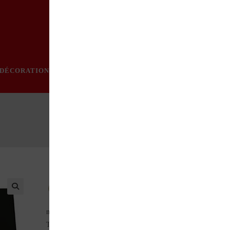
DÉCORATION
PRATIQUE
MODE
LOISIRS
ÉVÈN
Un voyage passionnant au cœur de l’aventure d’une d
marques les plus prestigieuses de l’horlogerie mondiale.
Tout commence avec Hans Wilsdorf, ce génial entrepreneur