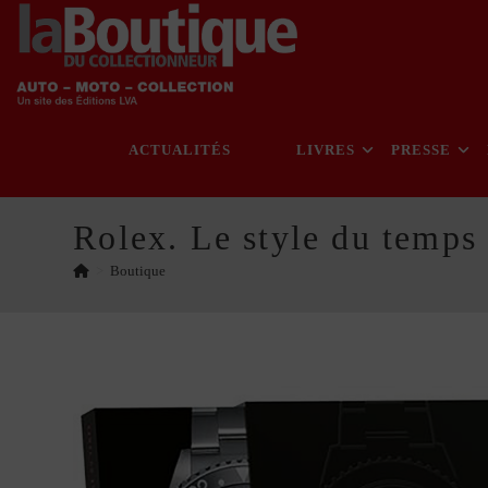
Skip
to
content
ACTUALITÉS
LIVRES
PRESSE
Rolex. Le style du temps
>
Boutique