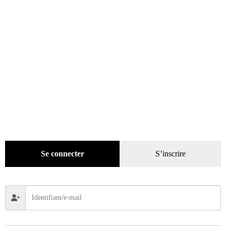
Décoration
(225)
Pratique
(129)
Mode
(184)
Loisirs
(242)
Se connecter
S’inscrire