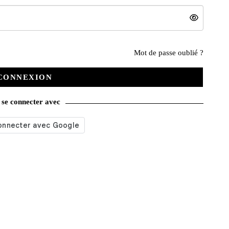
Nos services
Mot de passe oublié ?
CONNEXION
Satisfait ou remboursé
se connecter avec
Livraison gratuite
Emballage soigné
Moyens de contact
Paquet cadeau