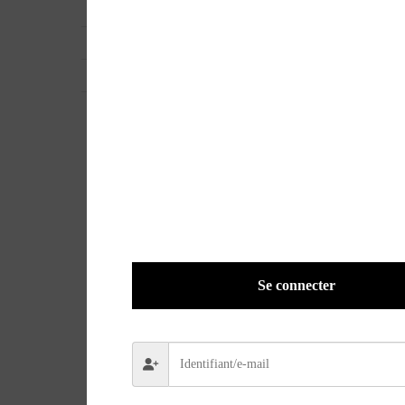
UGS
31537
EAN
FE2951151
POIDS
0,2100 kg
Se connecter