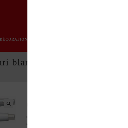
DÉCORATION
PRATIQUE
MODE
LOISIRS
ÉVÈN
ri blanc
Gamme Ferrari
* Stylo bille rechargeable
* Mecanisme poussoir