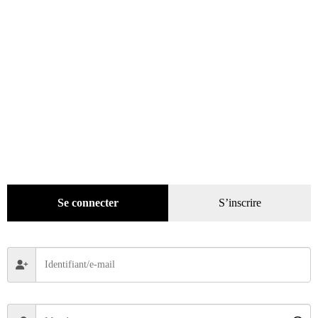
Pratique
(129)
Mode
(184)
Loisirs
(242)
Se connecter
S’inscrire