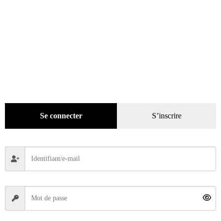
Se connecter
S’inscrire
50 balades à moto à portée de roues de Paris
16,95
€
Ajouter au panier
Recherche