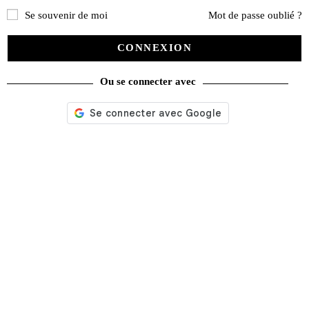
de
produits
Se souvenir de moi
Mot de passe oublié ?
CONNEXION
catégories
Promotions
(624)
Ou se connecter avec
Évènements
(53)
Livres
(2436)
Bandes dessinées
(269)
Beaux livres
(1918)
Cotation
(44)
Technique
(245)
Presse
(4299)
Décoration
(225)
Pratique
(129)
Mode
(184)
Loisirs
(242)