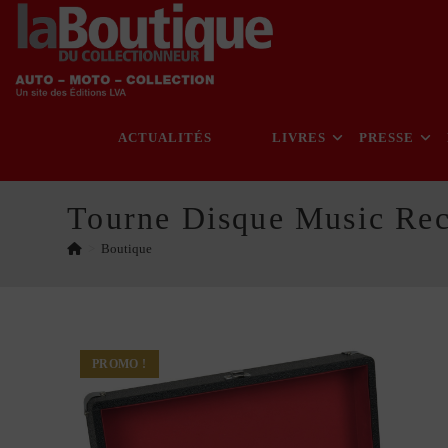
Skip
to
content
ACTUALITÉS
LIVRES
PRESSE
Tourne Disque Music Rec
>
Boutique
PROMO !