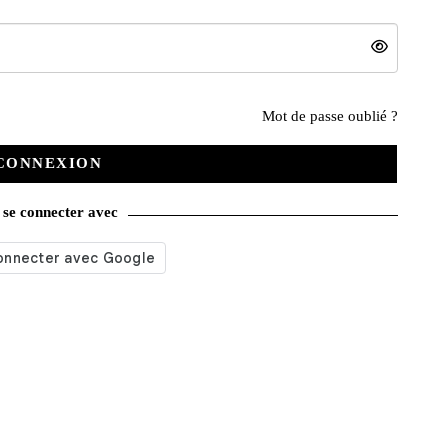
Nos services
Mot de passe oublié ?
CONNEXION
Satisfait ou remboursé
se connecter avec
Livraison gratuite
Emballage soigné
Moyens de contact