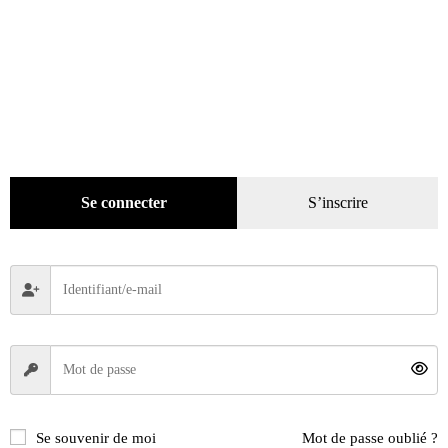
catégories
Promotions
(624)
Évènements
(53)
Livres
(2436)
Presse
(4300)
Décoration
(225)
Pratique
(129)
Se connecter
S’inscrire
Mode
(184)
Loisirs
(242)
DVD
(29)
Jeux
(25)
Gadgets
(94)
Voyage
(112)
Se souvenir de moi
Mot de passe oublié ?