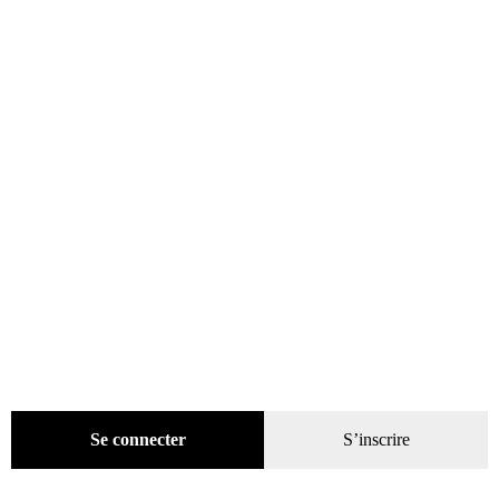
Évènements
(53)
Livres
(2436)
Presse
(4298)
Coffrets-reliures
(5)
Numéros en cours & anciens
(4169)
Hors-séries
(124)
Décoration
(225)
Pratique
(129)
Mode
(184)
Loisirs
(242)
Se connecter
S’inscrire