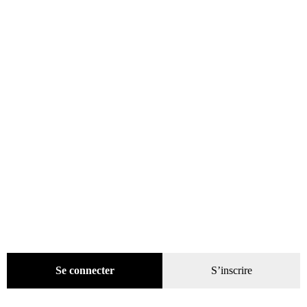
Évènements
(53)
Livres
(2436)
Presse
(4296)
Coffrets-reliures
(5)
Numéros en cours & anciens
(4167)
Hors-séries
(124)
Décoration
(225)
Pratique
(129)
Mode
(184)
Loisirs
(242)
Se connecter
S’inscrire