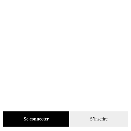
Promotions
(624)
Évènements
(53)
Livres
(2436)
Presse
(4299)
Coffrets-reliures
(5)
Numéros en cours & anciens
(4170)
Hors-séries
(124)
Décoration
(225)
Pratique
(129)
Mode
(184)
Loisirs
(242)
Se connecter
S’inscrire