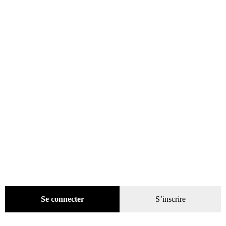
Évènements
(53)
Livres
(2436)
Presse
(4299)
Coffrets-reliures
(5)
Numéros en cours & anciens
(4170)
Hors-séries
(124)
Décoration
(225)
Pratique
(129)
Mode
(184)
Loisirs
(242)
Se connecter
S’inscrire