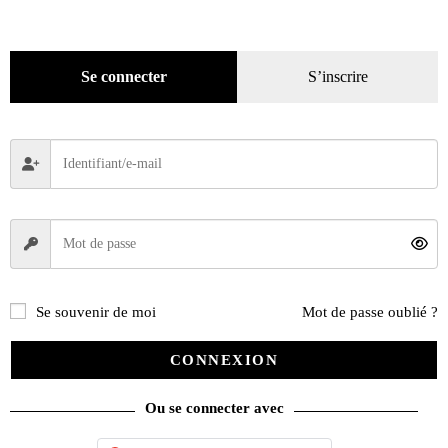
initial
actuel
Lire la suite
était :
est :
7,70€.
5,90€.
Se connecter
S’inscrire
Recherche
de
produits
catégories
Promotions
(624)
Évènements
(53)
Livres
(2436)
Se souvenir de moi
Mot de passe oublié ?
Presse
(4299)
Décoration
(225)
CONNEXION
Pratique
(129)
Ou se connecter avec
Mode
(184)
Loisirs
(242)