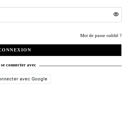
Nos services
Mot de passe oublié ?
CONNEXION
Satisfait ou remboursé
se connecter avec
Livraison gratuite
Emballage soigné
Moyens de contact