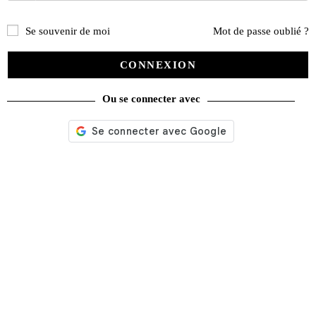
Recherche
Se souvenir de moi
Mot de passe oublié ?
de
produits
CONNEXION
catégories
Ou se connecter avec
Promotions
(624)
Évènements
(53)
Livres
(2436)
Presse
(4299)
Décoration
(225)
Pratique
(129)
Mode
(184)
Loisirs
(242)
Voyage
(112)
DVD
(29)
Jeux
(25)