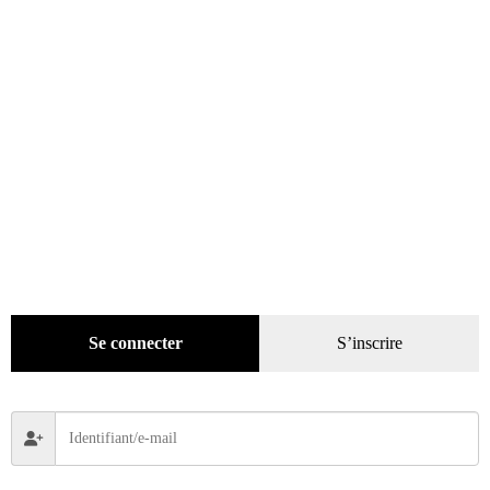
Plaques métal
(48)
Thermomètres
(1)
Pratique
(129)
Mode
(184)
Loisirs
(242)
Se connecter
S’inscrire